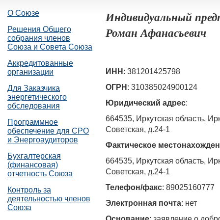
О Союзе
Индивидуальный пред
Роман Афанасьевич
Решения Общего
собрания членов
Союза и Совета Союза
Аккредитованные
ИНН
: 381201425798
организации
ОГРН
: 310385024900124
Для Заказчика
энергетического
Юридический адрес
:
обследования
664535, Иркутская область, Ирк
Программное
Советская, д.24-1
обеспечение для СРО
и Энергоаудиторов
Фактическое местонахожде
Бухгалтерская
664535, Иркутская область, Ирк
(финансовая)
Советская, д.24-1
отчетность Союза
Телефон/факс
: 89025160777
Контроль за
деятельностью членов
Электронная почта
: нет
Союза
Основание
: заявление о доб