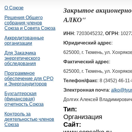
О Союзе
Закрытое акционерно
АЛКО"
Решения Общего
собрания членов
Союза и Совета Союза
ИНН
: 7203045232,
ОГРН
: 102
Аккредитованные
Юридический адрес
:
организации
625000, г. Тюмень, ул. Хохряков
Для Заказчика
энергетического
Фактический адрес
:
обследования
625000, г. Тюмень, ул. Хохряков
Программное
обеспечение для СРО
Телефон/факс
: 8 (3452) 46-11
и Энергоаудиторов
Электронная почта
:
alko@tyu
Бухгалтерская
(финансовая)
Долгих Алексей Владимирович
отчетность Союза
Тип:
Контроль за
Организация
деятельностью членов
Сайт:
Союза