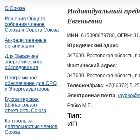
О Союзе
Индивидуальный пред
Евгеньевна
Решения Общего
собрания членов
Союза и Совета Союза
ИНН
: 615398879780,
ОГРН
: 3
Аккредитованные
Юридический адрес
:
организации
347630, Ростовская область, г. 
Для Заказчика
энергетического
Фактический адрес
:
обследования
347630, Ростовская область, г. 
Программное
обеспечение для СРО
Телефон/факс
: +7(86372) 5-25
и Энергоаудиторов
Электронная почта
:
raybko@m
Бухгалтерская
(финансовая)
Рябко М.Е.
отчетность Союза
Тип:
Контроль за
ИП
деятельностью членов
Союза