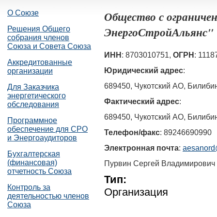
О Союзе
Общество с ограниче
ЭнергоСтройАльянс"
Решения Общего
собрания членов
Союза и Совета Союза
ИНН
: 8703010751,
ОГРН
: 111
Аккредитованные
Юридический адрес
:
организации
689450, Чукотский АО, Билибин
Для Заказчика
энергетического
Фактический адрес
:
обследования
689450, Чукотский АО, Билибин
Программное
обеспечение для СРО
Телефон/факс
: 89246690990
и Энергоаудиторов
Электронная почта
:
aesanord
Бухгалтерская
(финансовая)
Пурвин Сергей Владимирович
отчетность Союза
Тип:
Контроль за
Организация
деятельностью членов
Союза