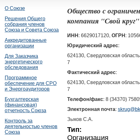
О Союзе
Общество с ограниче
компания "Свой круг"
Решения Общего
собрания членов
Союза и Совета Союза
ИНН
: 6629017120,
ОГРН
: 105
Аккредитованные
Юридический адрес
:
организации
624130, Свердловская область, г
Для Заказчика
энергетического
7
обследования
Фактический адрес
:
Программное
624130, Свердловская область, г
обеспечение для СРО
и Энергоаудиторов
7
Телефон/факс
: 8 (34370) 758
Бухгалтерская
(финансовая)
Электронная почта
:
skrug@bk
отчетность Союза
Зыков С.А.
Контроль за
деятельностью членов
Тип:
Союза
Организация