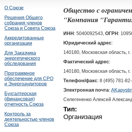
О Союзе
Общество с ограниче
"Компания "Гаранти
Решения Общего
собрания членов
Союза и Совета Союза
ИНН
: 5040092543,
ОГРН
: 109
Аккредитованные
Юридический адрес
:
организации
140180, Московская область, г. 
Для Заказчика
энергетического
Фактический адрес
:
обследования
140180, Московская область, г. 
Программное
обеспечение для СРО
Телефон/факс
: 8 (495) 781-82
и Энергоаудиторов
Электронная почта
:
AKapysti
Бухгалтерская
(финансовая)
Селегененко Алексей Алексан
отчетность Союза
Тип:
Контроль за
Организация
деятельностью членов
Союза