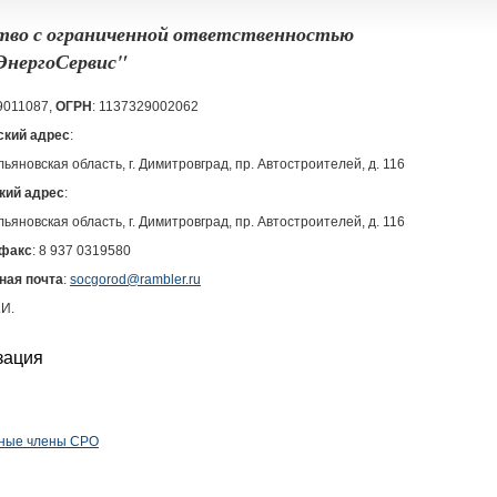
во с ограниченной ответственностью
нергоСервис"
29011087,
ОГРН
: 1137329002062
кий адрес
:
льяновская область, г. Димитровград, пр. Автостроителей, д. 116
кий адрес
:
льяновская область, г. Димитровград, пр. Автостроителей, д. 116
факс
: 8 937 0319580
ная почта
:
socgorod@rambler.ru
.И.
зация
ные члены СРО