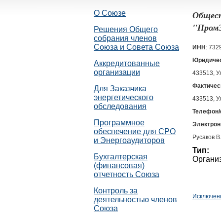
О Союзе
Общест
"ПромЭ
Решения Общего
собрания членов
Союза и Совета Союза
ИНН
: 73
Юридичес
Аккредитованные
организации
433513, У
Фактичес
Для Заказчика
энергетического
433513, У
обследования
Телефон/
Программное
Электрон
обеспечение для СРО
Русаков В
и Энергоаудиторов
Тип:
Бухгалтерская
Органи
(финансовая)
отчетность Союза
Контроль за
Исключен
деятельностью членов
Союза