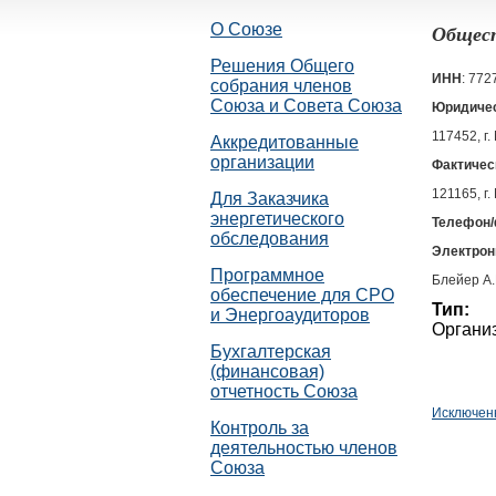
О Союзе
Общест
Решения Общего
ИНН
: 77
собрания членов
Союза и Совета Союза
Юридичес
117452, г.
Аккредитованные
организации
Фактичес
121165, г.
Для Заказчика
энергетического
Телефон/
обследования
Электрон
Программное
Блейер А
обеспечение для СРО
Тип:
и Энергоаудиторов
Органи
Бухгалтерская
(финансовая)
отчетность Союза
Исключен
Контроль за
деятельностью членов
Союза