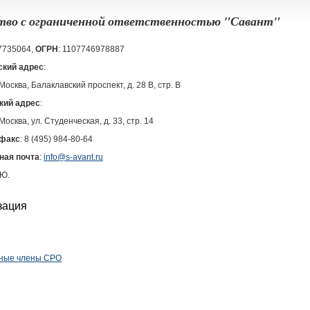
во с ограниченной ответственностью "Савант"
27735064,
ОГРН
: 1107746978887
кий адрес
:
 Москва, Балаклавский проспект, д. 28 В, стр. В
кий адрес
:
 Москва, ул. Студенческая, д. 33, стр. 14
факс
: 8 (495) 984-80-64
ная почта
:
info@s-avant.ru
.Ю.
зация
ные члены СРО