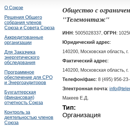
О Союзе
Общество с ограниче
"Телемонтаж"
Решения Общего
собрания членов
Союза и Совета Союза
ИНН
: 5005028337,
ОГРН
: 102
Аккредитованные
Юридический адрес
:
организации
140200, Московская область, г.
Для Заказчика
энергетического
Фактический адрес
:
обследования
140200, Московская область, г.
Программное
обеспечение для СРО
Телефон/факс
: 8 (495) 956-23
и Энергоаудиторов
Электронная почта
:
info@tele
Бухгалтерская
(финансовая)
Макеев Е.Д.
отчетность Союза
Тип:
Контроль за
Организация
деятельностью членов
Союза