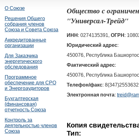
О Союзе
Общество с ограниче
"Универсал-Трейд"
Решения Общего
собрания членов
Союза и Совета Союза
ИНН
: 0274135391,
ОГРН
: 108
Аккредитованные
Юридический адрес
:
организации
450076, Республика Башкортост
Для Заказчика
энергетического
Фактический адрес
:
обследования
450076, Республика Башкортост
Программное
обеспечение для СРО
Телефон/факс
: 8(347)2553632
и Энергоаудиторов
Электронная почта
:
treid@ram
Бухгалтерская
(финансовая)
отчетность Союза
Контроль за
Копия свидетельств
деятельностью членов
Союза
Тип: