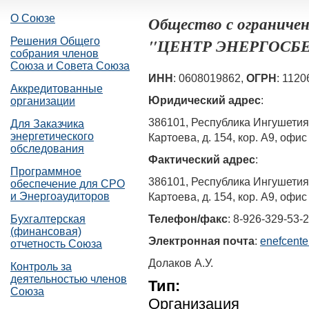
О Союзе
Общество с ограниче
"ЦЕНТР ЭНЕРГОСБ
Решения Общего
собрания членов
Союза и Совета Союза
ИНН
: 0608019862,
ОГРН
: 112
Аккредитованные
Юридический адрес
:
организации
386101, Республика Ингушетия,
Для Заказчика
энергетического
Картоева, д. 154, кор. А9, офис
обследования
Фактический адрес
:
Программное
386101, Республика Ингушетия,
обеспечение для СРО
и Энергоаудиторов
Картоева, д. 154, кор. А9, офис
Телефон/факс
: 8-926-329-53-
Бухгалтерская
(финансовая)
Электронная почта
:
enefcente
отчетность Союза
Долаков А.У.
Контроль за
деятельностью членов
Тип:
Союза
Организация