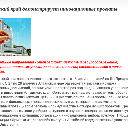
кий край демонстрирует инновационные проекты
тные направления - энергоэффективность и ресурсосбережение;
ионно-телекоммуникационные технологии; нанотехнологии и новые
лы.
 край приглашает инвесторов и экспертов в области инноваций на III «Ярмарк
». С 27 по 28 апреля в Алтайском крае развернется выставка-ярмарка
нных достижений, организуемая в третий раз под эгидой Главного управлен
 и инвестиций Алтайского края. Оргкомитет возглавляет заместитель губерна
к Главэкономики Михаил Щетинин. К участию приглашены промышленные ком
тели финансовых и консалтинговых структур, которые познакомятся с
нным потенциалом региона и примут участие в отборе лучших проектов. Ср
в заявлены высшие учебные заведения и научно-исследовательские институ
новационные компании, организации инновационной инфраструктуры. Площ
зиции «Ярмарки изобретений» выступит Алтайский государственный универс
Universum».