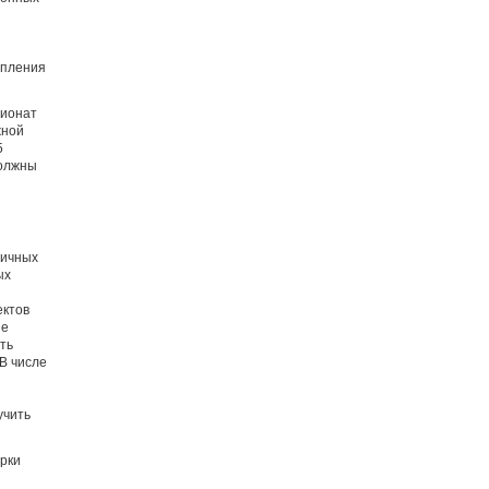
упления
пионат
жной
5
должны
гичных
ых
ектов
ие
ть
 В числе
учить
рки