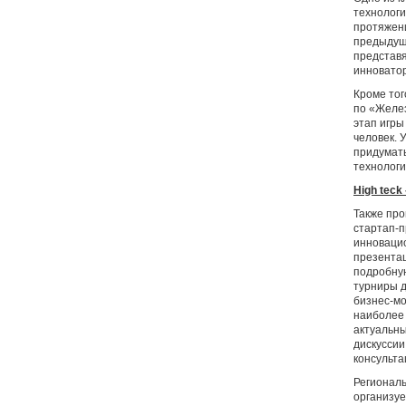
технологи
протяжени
предыдущи
представя
инноватор
Кроме тог
по «Желе
этап игры
человек. 
придумать
технологи
High teck
Также пр
стартап-п
инновацио
презентац
подробную
турниры д
бизнес-мо
наиболее 
актуальны
дискуссии
консульта
Региональ
организуе