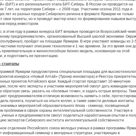
й» (БИТ) и его регионального этапа БИТ-Сибирь. В России он проводится на
и 7 лет, на территории Сибири – с 2008 года. Участники сезона 2011 года и
х лет из разных городов Сибирского региона в формате Ярмарки не только
т свои проекты, но и проведут мастер-класс по формированию навыков выст
ов перед инвестором.
о, в этом году в рамках конкурса БИТ впервые проводится Всероссийский чем
зному предпринимателю», организованный Высшей школой экономики. Окру
 (полуфинал), пройдет на площадке Ярмарки. В игре участвуют команды из 2-
Участники получают описание технологии и 1 час времени. За это время они 
 привлекательную и жизнеспособную бизнес-модель, основанную на этой
и, и подготовить ее презентацию.
 - стартапы
ограммой Ярмарки предусмотрена специальная площадка для высокотехноло
роектов конкурса «Новый Алтай» (Турнир инноватора) и Реестра приоритетн
нных проектов Алтайского края. Каждый стартап представит 10-минутную
ию, после чего эксперты и участники мероприятий смогут дать командам про
 обратную связь: указать на «болевые точки», и задать острые вопросы. Так
ают предпринимателям отличную возможность заявить о себе, протестирова
дель проекта, поучиться на опыте коллег, а также завести деловые контакты.
значимых мероприятий образовательного блока - семинар, посвященный
м проблемам в сфере охраны интеллектуальной собственности. Участвуя в
, ученые и предприниматели смогут поделиться наработанным опытом и пол
цию экспертов Сибирского института интеллектуальной собственности.
ное отделение Российского союза молодых ученых в рамках программы Ярма
т информационный семинар о венчурных структурах, участвующих в