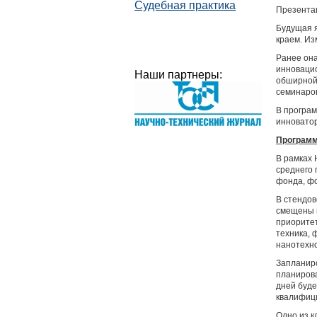
Судебная практика
Презентац
Будущая 
краем. Из
Ранее он
инновацио
Наши партнеры:
обширной
семинаров
В програм
инноватор
Программ
В рамках 
среднего 
фонда, фо
В стендов
смещены 
приоритет
техника,
нанотехн
Запланиро
планирова
дней буде
квалифиц
Одно из к