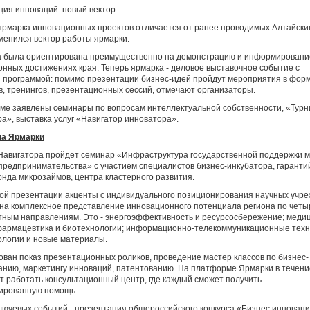
ия инноваций: новый вектор
ярмарка инновационных проектов отличается от ранее проводимых Алтайски
менился вектор работы ярмарки.
а была ориентирована преимущественно на демонстрацию и информировани
нных достижениях края. Теперь ярмарка - деловое выставочное событие с
 программой: помимо презентации бизнес-идей пройдут мероприятия в фор
, тренингов, презентационных сессий, отмечают организаторы.
ме заявлены семинары по вопросам интеллектуальной собственности, «Турн
а», выставка услуг «Навигатор инноватора».
а Ярмарки
Навигатора пройдет семинар «Инфраструктура государственной поддержки м
предпринимательства» с участием специалистов бизнес-инкубатора, гаранти
нда микрозаймов, центра кластерного развития.
ой презентации акценты с индивидуального позиционирования научных учр
на комплексное представление инновационного потенциала региона по чет
ным направлениям. Это - энергоэффективность и ресурсосбережение; меди
 фармацевтика и биотехнологии; информационно-телекоммуникационные техн
ологии и новые материалы.
ван показ презентационных роликов, проведение мастер классов по бизнес-
нию, маркетингу инноваций, патентованию. На платформе Ярмарки в течени
т работать консультационный центр, где каждый сможет получить
ированную помощь.
лючевых событий - презентация общероссийского конкурса «Бизнес инновац