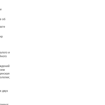
м
е об
мате
ир
алого и
йного
еждений
ырем
цинская
ологии;
е двух
ионных