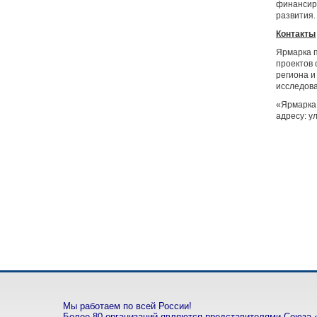
финансир
развития.
Контакты
Ярмарка п
проектов 
региона и
исследова
«Ярмарка 
адресу: у
Мы работаем по всей России!
Более 80 организаций являются представителями Союза 