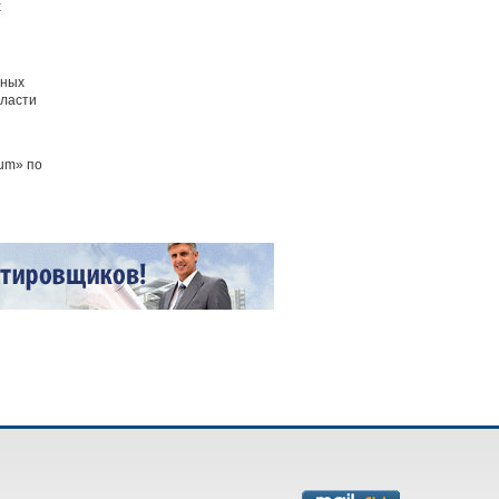
х
нных
власти
sum» по