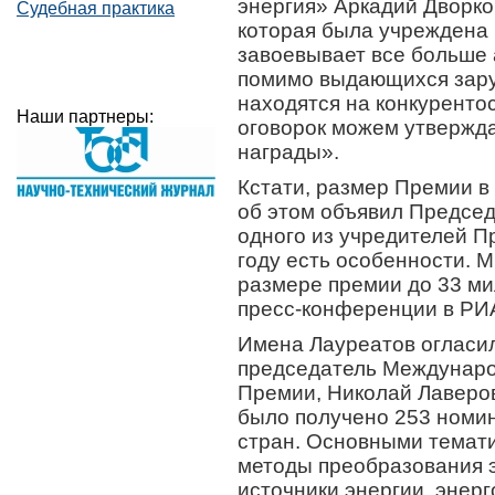
энергия» Аркадий Дворко
Судебная практика
которая была учреждена 
завоевывает все больше а
помимо выдающихся зару
находятся на конкуренто
Наши партнеры:
оговорок можем утвержда
награды».
Кстати, размер Премии в 
об этом объявил Предсе
одного из учредителей П
году есть особенности. 
размере премии до 33 ми
пресс-конференции в РИ
Имена Лауреатов огласил
председатель Междунаро
Премии, Николай Лаверов
было получено 253 номи
стран. Основными темат
методы преобразования 
источники энергии, энер