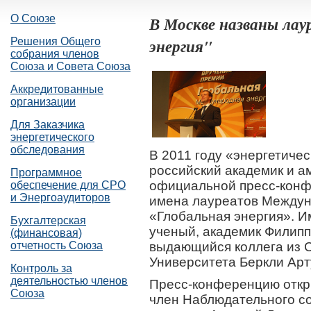
О Союзе
В Москве названы ла
энергия"
Решения Общего
собрания членов
Союза и Совета Союза
Аккредитованные
организации
Для Заказчика
энергетического
обследования
В 2011 году «энергетиче
российский академик и 
Программное
официальной пресс-конф
обеспечение для СРО
и Энергоаудиторов
имена лауреатов Междун
«Глобальная энергия». И
Бухгалтерская
ученый, академик Филипп
(финансовая)
отчетность Союза
выдающийся коллега из 
Университета Беркли Ар
Контроль за
деятельностью членов
Пресс-конференцию откр
Союза
член Наблюдательного с