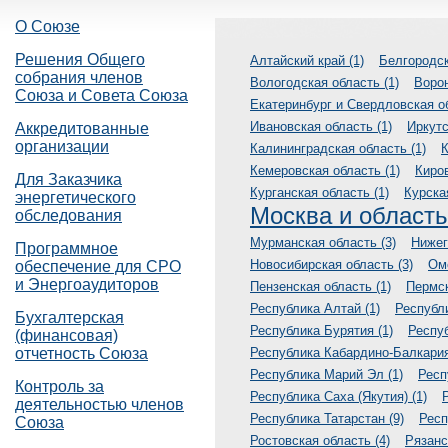
О Союзе
Решения Общего
Алтайский край (1)
Белгородск
собрания членов
Вологодская область (1)
Ворон
Союза и Совета Союза
Екатеринбург и Свердловская об
Ивановская область (1)
Иркутс
Аккредитованные
организации
Калининградская область (1)
К
Кемеровская область (1)
Киров
Для Заказчика
Курганская область (1)
Курска
энергетического
Москва и область
обследования
Мурманская область (3)
Нижег
Программное
Новосибирская область (3)
Омс
обеспечение для СРО
и Энергоаудиторов
Пензенская область (1)
Пермск
Республика Алтай (1)
Республ
Бухгалтерская
Республика Бурятия (1)
Респуб
(финансовая)
отчетность Союза
Республика Кабардино-Балкария
Республика Марий Эл (1)
Респ
Контроль за
Республика Саха (Якутия) (1)
деятельностью членов
Республика Татарстан (9)
Респ
Союза
Ростовская область (4)
Рязанс